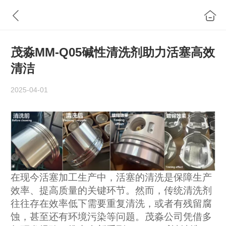
茂淼MM-Q05碱性清洗剂助力活塞高效
清洁
2025-04-01
在
现
今
活塞加工
生产中，
活塞的清洗是
保障生产
效率、
提高质量
的关键环节。然而，传统
清洗剂
往往存在效率低下
需要重复清洗
，
或者有残留腐
蚀，甚至还有
环境污染等问题。
茂淼
公司凭借多