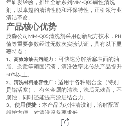
年研发经验，推出全新系列
碱性
清洗
MM-Q05
剂，以卓越的清洁性能和环保特性，正引领行业
清洁革命。
产品核心优势
茂淼
公司
清洗剂采用创新配方技术，
MM-Q05
PH
值
等重要参数
经过无数次实验认证
，
具有以下显
著特点：
：可快速分解
活塞表面的
油
1、
高效
除油
去污能力
脂、
杂质
等顽固污渍，清洗效率比传统产品提升
以上
。
50%
适用于各种铝合金（特别
2、
清洗材料
兼容性广
：
是铝活塞）、有色金属的清洗，洗后无残留，不
腐蚀，同时还能提高涂层结合力。
使用便捷：
本产品为水性清洗剂，溶解配置
3、
维护方便，对清洗设备要求低。
专业服务支持